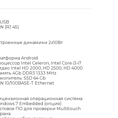
хUSB
N (RJ 45)
строенные динамики 2х10Вт
латформа Android
оцессор Intel Celeron, Intel Core i3-i7
део Intel HD 2000, HD 2500, HD 4000
амять 4Gb DDR3 1333 MHz
копитель: SSD 64 Gb
N 10/100BASE-T Ethernet
ицензионная операционная система
indows 7 Embedded (опция)
стовое ПО для проверки Multitouch
крана