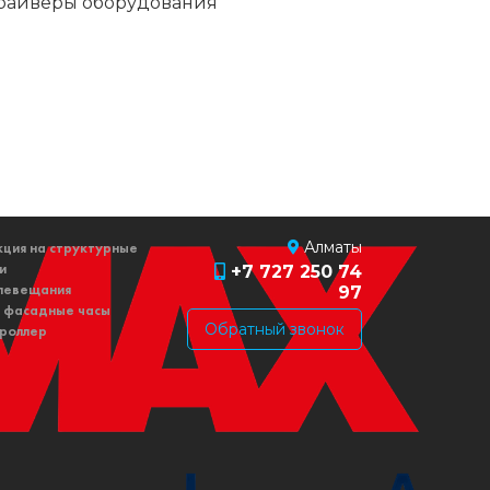
райверы оборудования
Алматы
ция на структурные
+7 727 250 74
и
97
левещания
 фасадные часы
Обратный звонок
роллер