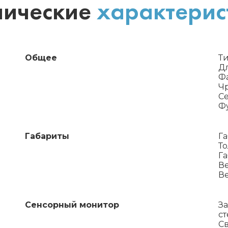
нические
характерис
Общее
Ти
Д
Фа
Ч
Се
Ф
Габариты
Г
Т
Га
Ве
Ве
Сенсорный монитор
З
ст
Св