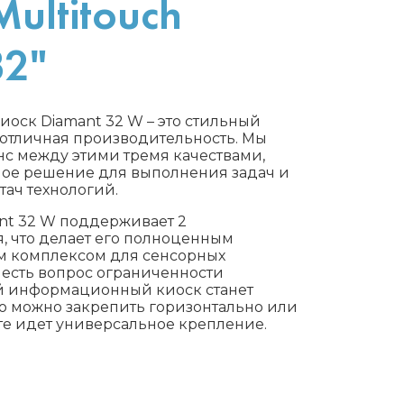
ultitouch
32"
оск Diamant 32 W – это стильный
 отличная производительность. Мы
нс между этими тремя качествами,
ное решение для выполнения задач и
ач технологий.
nt 32 W поддерживает 2
, что делает его полноценным
м комплексом для сенсорных
 есть вопрос ограниченности
ый информационный киоск станет
о можно закрепить горизонтально или
те идет универсальное крепление.