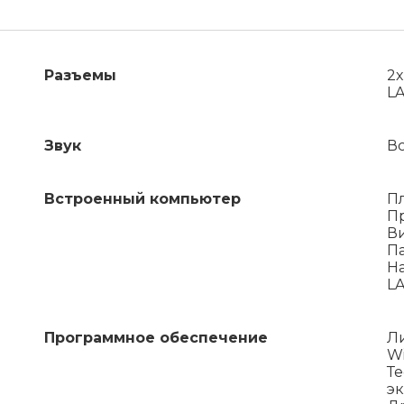
Разъемы
2
LA
Звук
В
Встроенный компьютер
П
Пр
Ви
П
На
LA
Программное обеспечение
Л
W
Те
э