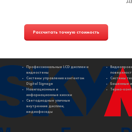
Д
Рассчитать точную стоимость
Профессиональные LCD дисплеи и
Видеопроек
видеостены
поверхност
Системы управления контентом
Системы те
Digital Signage
Башенные и
Навигационные и
Термо-конт
информационные киоски
Светодиодные уличные
внутренние дисплеи,
медиафасады