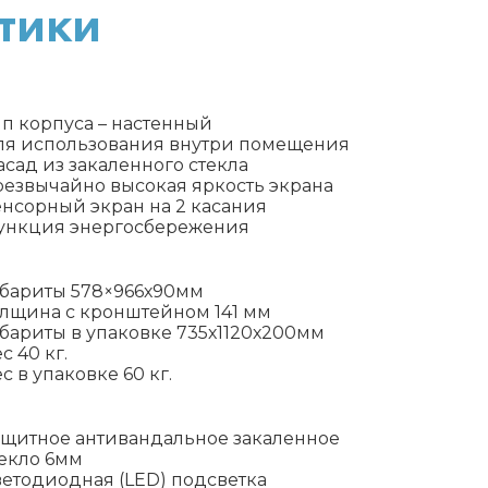
тики
п корпуса – настенный
ля использования внутри помещения
сад из закаленного стекла
резвычайно высокая яркость экрана
нсорный экран на 2 касания
ункция энергосбережения
абариты 578×966х90мм
олщина с кронштейном 141 мм
бариты в упаковке 735х1120х200мм
с 40 кг.
с в упаковке 60 кг.
ащитное антивандальное закаленное
екло 6мм
етодиодная (LED) подсветка