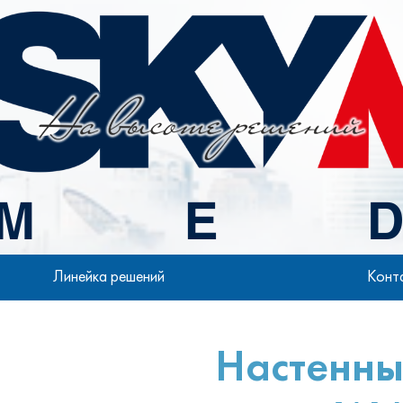
Линейка решений
Конт
Настенны