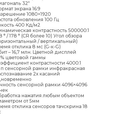
агональ 32″
рмат экрана 16:9
азрешение 1080×1920
стота обновления 100 Гц
кость 400 Кд/м2
намическая контрастность 500000:1
8 ° / 178 ° (CR более 10) Угол обзора
оризонтальный / вертикальный)
емя отклика 8 мс (G-к-G)
бит – 16,7 млн. Цветной дисплей
2% цветовой гаммы
эффициент контрастности 4000:1
ип сенсорной рамки инфракрасная
аспознавание 2х касаний
дновременно
очность сенсорной рамки 4096×4096
чек
бработка нажатия любым объектом
иаметром от 5мм
емя отклика сенсоров тачскрина 18
с