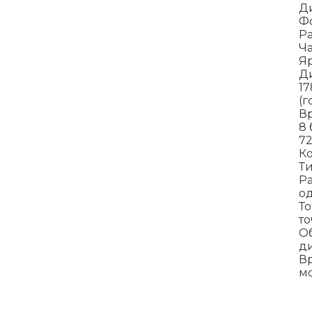
Ди
Фо
Р
Ча
Яр
Ди
17
(г
Вр
8 
7
Ко
Т
Р
о
Т
то
О
д
Вр
м